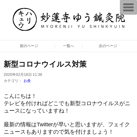
T
o
g
g
l
e
n
a
v
前のページ
一覧へ
次のページ
i
g
a
t
新型コロナウイルス対策
i
o
n
2020年02月16日 11:36
カテゴリ：
お灸
こんにちは！
テレビを付ければどこでも新型コロナウイルスがニ
ュースになっていますね！
最新の情報はTwitterが早いと思いますが、フェイク
ニュースもありますので気を付けましょう！