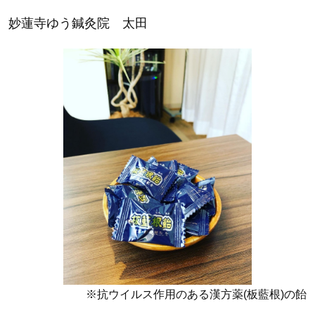
妙蓮寺ゆう鍼灸院 太田
※抗ウイルス作用のある漢方薬(板藍根)の飴