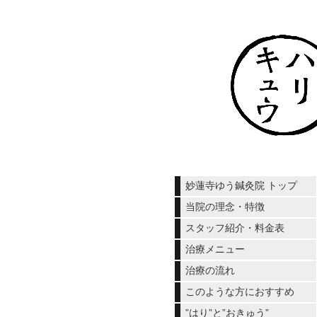
妙蓮寺ゆう鍼灸院 トップ
当院の理念・特徴
スタッフ紹介・料金表
治療メニュー
治療の流れ
このような方におすすめ
”はり”と”おきゅう”