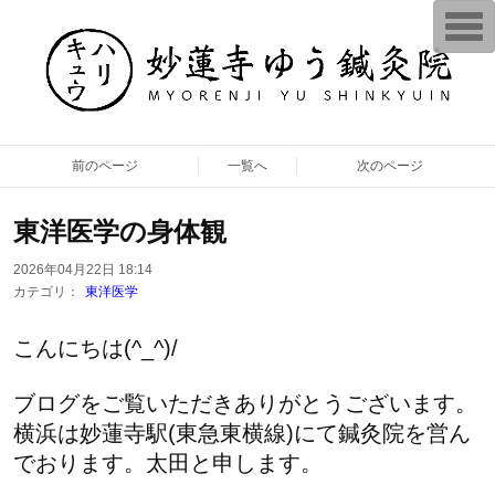
T
o
g
g
l
e
n
a
v
前のページ
一覧へ
次のページ
i
g
a
t
東洋医学の身体観
i
o
n
2026年04月22日 18:14
カテゴリ：
東洋医学
こんにちは(^_^)/
ブログをご覧いただきありがとうございます。
横浜は妙蓮寺駅(東急東横線)にて鍼灸院を営ん
でおります。太田と申します。