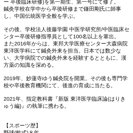
ー 卒後臨床研修)を第一期生、第一号にて修了。
鍼灸学校在学中から卒後研修まで鎌田剛氏に師事
し、中国伝統医学全般を学ぶ。
その後、学校法人後藤学園 中医学研究所/中医臨床セ
ンター卒後研修指導員として100名以上を輩出。
また2016年からは、東邦大学医療センター大森病院
東洋医学科にて鍼灸外来を担当。日本では数少な
い、大学病院での鍼灸外来を経験するとともに、漢
方薬の知識を深める。
2019年、妙蓮寺ゆう鍼灸院を開業。その後も専門学
校や卒後教育機関にて、後進の育成に当たる。
2021年、指定教科書『新版 東洋医学臨床論(はりき
ゅう編)』の執筆に携わる。
【スポーツ歴】
野球(軟式)８年