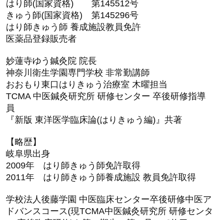
はり師(国家資格) 第145512号
きゅう師(国家資格) 第145296号
はり師きゅう師 養成施設教員免許
医薬品登録販売者
妙蓮寺ゆう鍼灸院 院長
神奈川衛生学園専門学校 非常勤講師
おおもり東口はりきゅう治療室 木曜担当
TCMA 中医鍼灸研究所 研修センター 卒後研修指導
員
『新版 東洋医学臨床論(はりきゅう編)』共著
【略歴】
岐阜県出身
2009年 はり師きゅう師免許取得
2011年 はり師きゅう師養成施設 教員免許取得
学校法人後藤学園 中医臨床センター卒後研修中医ア
ドバンスコース(現TCMA中医鍼灸研究所 研修センタ