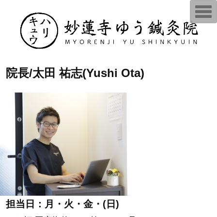
T
o
g
g
l
e
n
a
v
院長/太田 祐志(Yushi Ota)
i
g
a
t
i
o
n
担当日：月・火・金・(日)